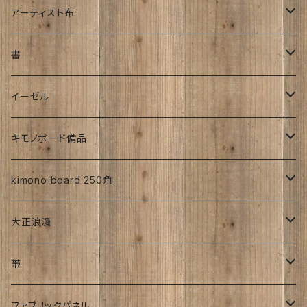
その他
明治時代
アーティスト布
刺繍入り
大正時代
工房チリントゥさん
書
帯
昭和初期S25年前
ち江すさん
伊藤瑞賢氏
イーゼル
お花
詩入り
沖縄：カタチキ
雑誌
27ｃｍサイズから上
キモノボード備品
CLasism
愛知:アイヒラコ
イーゼル
kimono board 250角
文字入れ
平成着物
大正浪漫
伊藤髄賢氏
ろうけつ染め
風呂敷
昭和中期の着物
アンティーク
帯
お召
ユーモア
強力磁石内臓
アンティーク
ファブリックパネル