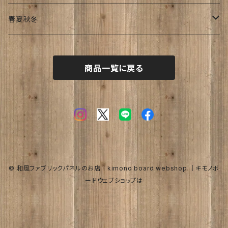
おぶじぇ
キモノ
Japanese style
リ・マテリアルさん
春夏秋冬
帯
join lotus coffee さん
春
商品一覧に戻る
フーケ｜上着
たまゆらさん
夏
波
秋
涼
冬
海
© 和風ファブリックパネルのお店｜kimono board webshop ｜キモノボ
ードウェブショップは
トロピカル
オリーブ