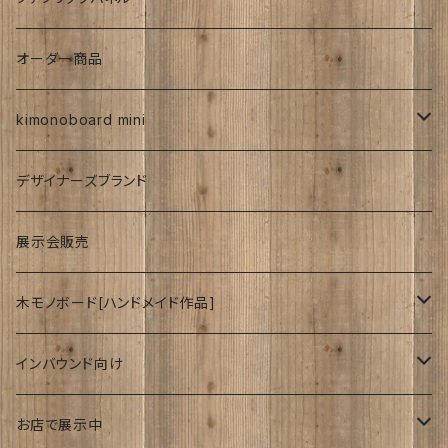
お祝い
時計
着物柄
オーダー商品
紅型
kimonoboard mini
絹
デザイナーズブランド
波
展示会販売
木モノボード[ハンドメイド作品]
ゆーかり
インバウンド向け
リース
ドッグウェアー
海外
お店で展示中