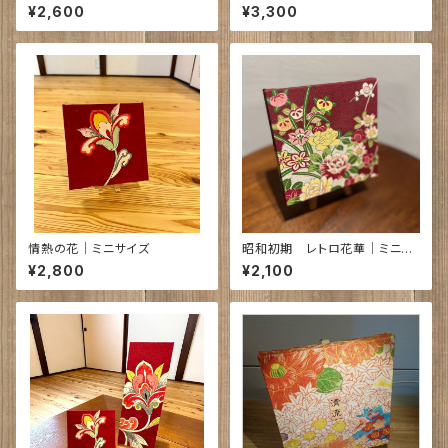
キモノボード（向きで見え方変わ
ズ お札を挟んだり、お守りにも
¥2,600
¥3,300
る♪）
♥
情熱の花｜ミニサイズ
昭和初期 レトロ花華｜ミニサ
イズ
¥2,800
¥2,100