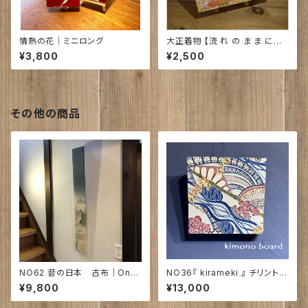
情熱の花｜ミニロング
大正着物 【流 れ の ま ま に
・・・】*ビンテージ品
¥3,800
¥2,500
その他の商品
NO62 昔の日本 古布｜Onc
NO36『 kirameki 』 チリントゥ
e upon a time in Japan...
工房 ｜230㎜×230㎜×30㎜
¥9,800
¥13,000
戸谷真子氏の絵 ～紅型染～