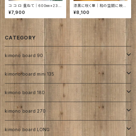
コ コ ロ 重ねて｜600㎜×230
漆黒に咲く華｜和の空間に映え
㎜×20㎜
る着物生地アート（和風インテリ
¥7,900
¥8,100
ア）｜720×95×18mm
CATEGORY
kimono board 90
正絹
kimono board mini 135
縮緬
正絹
kimono board 180
手書き
人絹
正絹
kimono board 270
型染め
手書き
手書き
その他
人絹
正絹
kimono board LONG