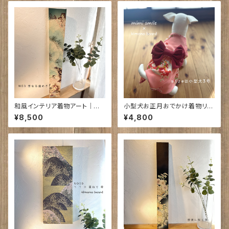
和風インテリア着物アート｜雅
小型犬お正月おでかけ着物リボ
なる煌めき 720×95×18㎜
ン帯付 ｜ ODEKAKE｜（フーケ
¥8,500
¥4,800
は別売り）