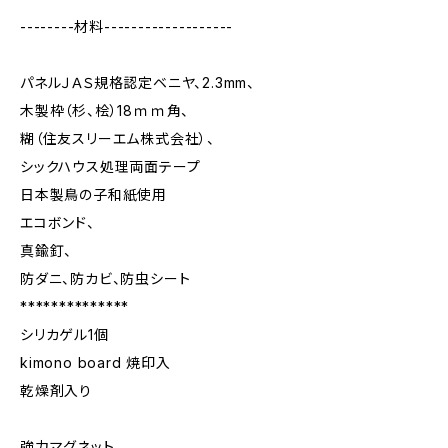
--------材料-------------------
パネルＪＡＳ規格認定ベニヤ、2.3mm、
木製枠（杉、桧）18ｍｍ角、
糊（住友スリーエム株式会社）、
シックハウス処理両面テープ
日本製鳥の子和紙使用
エコボンド、
真鍮釘、
防ダニ、防カビ、防虫シート
**************
シリカゲル1個
kimono board 焼印入
乾燥剤入り
強力マグネット