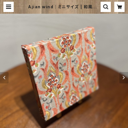
Ajian wind｜ミニサイズ | 和風ファ
ブリックパネルのお店｜kimono bo
ard webshop ｜キモノボードウェ
ブショップは