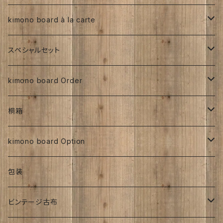
その他、紅型、ろうけつ等
型染め
型染め
手書き
ろうけつ染め
銘仙
その他
人絹
正絹
kimono board à la carte
大正着物 ビンテージ品
その他、紅型、ろうけつ
その他、紅型、ろうけつ等
型染め
ち江すさん
書入り
交織
その他
人絹
正絹
スペシャルセット
京都三年坂
その他、紅型、ろうけつ等
工房チリントゥさん
伊藤瑞賢氏
大正浪漫
明治着物
交織
その他
人絹
太山寺SET ／ 珈琲と焼き菓子セット
kimono board Order
ち江すさん
紅型染め
ち江すさん
ビンテージ古布
大正着物
大正浪漫
ち江すさん
金彩加工
その他
お茶と和菓子セット
正絹
桐箱
京友禅
京友禅
ろうけつ染め
昭和初期着物
ビンテージ古布
ち江すさん
大正着物
銘仙
太山寺SELECT ／ 珈琲＆amp;焼き菓子セット
人絹
270角
kimono board Option
銘仙
金彩加工
紬
昭和中期着物
その他
オーダーサイズ
正絹
包装
大正着物｜古布
手書き染め
平成着物
人絹
ビンテージ古布
子供
アンティーク