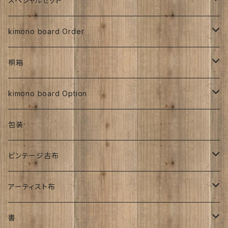
スペシャルセット
京都三年坂
その他、紅型、ろうけつ等
工房チリントゥさん
伊藤瑞賢氏
大正浪漫
明治着物
交織
その他
人絹
太山寺SET ／ 珈琲と焼き菓子セット
kimono board Order
ち江すさん
紅型染め
ち江すさん
ビンテージ古布
大正着物
大正浪漫
ち江すさん
金彩加工
その他
お茶と和菓子セット
正絹
桐箱
京友禅
京友禅
ろうけつ染め
昭和初期着物
ビンテージ古布
ち江すさん
大正着物
銘仙
太山寺SELECT ／ 珈琲＆amp;焼き菓子セット
人絹
270角
kimono board Option
銘仙
金彩加工
紬
昭和中期着物
その他
オーダーサイズ
正絹
包装
大正着物｜古布
手書き染め
平成着物
人絹
ビンテージ古布
子供
アンティーク
その他
明治時代
アーティスト布
刺繍入り
大正時代
工房チリントゥさん
書