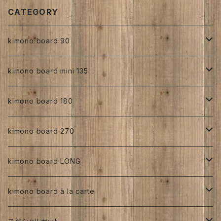
CATEGORY
kimono board 90
正絹
kimono board mini 135
縮緬
正絹
kimono board 180
手書き
人絹
正絹
kimono board 270
型染め
手書き
手書き
その他
人絹
正絹
kimono board LONG
その他、紅型、ろうけつ等
型染め
型染め
手書き
ろうけつ染め
銘仙
その他
人絹
正絹
kimono board à la carte
大正着物 ビンテージ品
その他、紅型、ろうけつ
その他、紅型、ろうけつ等
型染め
ち江すさん
書入り
交織
その他
人絹
正絹