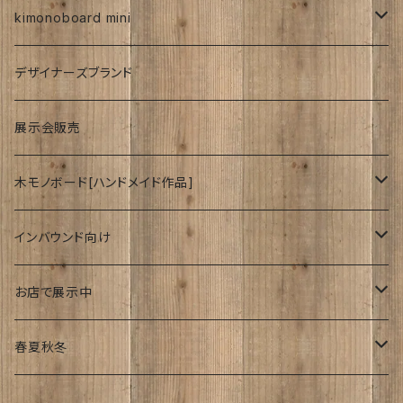
紅型
kimonoboard mini
絹
デザイナーズブランド
波
展示会販売
木モノボード[ハンドメイド作品]
ゆーかり
インバウンド向け
リース
ドッグウェアー
海外
お店で展示中
おぶじぇ
キモノ
Japanese style
リ・マテリアルさん
春夏秋冬
帯
join lotus coffee さん
春