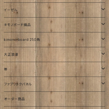
帯
昭和初期S25年前
ち江すさん
伊藤瑞賢氏
イーゼル
お花
詩入り
沖縄：カタチキ
雑誌
27ｃｍサイズから上
キモノボード備品
CLasism
愛知:アイヒラコ
イーゼル
kimono board 250角
文字入れ
平成着物
大正浪漫
伊藤髄賢氏
ろうけつ染め
風呂敷
昭和中期の着物
アンティーク
帯
お召
ユーモア
強力磁石内臓
アンティーク
ファブリックパネル
お祝い
時計
着物柄
オーダー商品