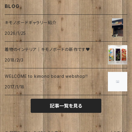
BLOG
フーケ｜上着
たまゆらさん
夏
キモノボードギャラリー紹介
2026/1/25
波
秋
着物のインテリア｜キモノボードの新作です♥
涼
冬
2018/2/3
海
WELCOME to kimono board webshop!!
トロピカル
2017/1/18
オリーブ
記事一覧を見る