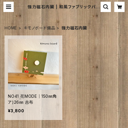
強力磁石内臓 | 和風ファブリックパネ
ルのお店｜kimono board websh
op ｜キモノボードウェブショップは
HOME
キモノボード備品
強力磁石内臓
NO41 花MODE｜150㎜角
ア)26㎜ 古布
¥3,800