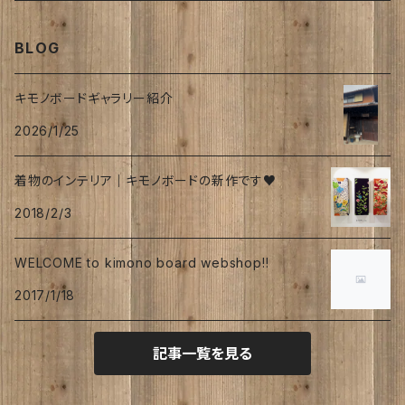
帯
join lotus coffee さん
春
BLOG
フーケ｜上着
たまゆらさん
夏
キモノボードギャラリー紹介
2026/1/25
波
秋
着物のインテリア｜キモノボードの新作です♥
涼
冬
2018/2/3
海
WELCOME to kimono board webshop!!
トロピカル
2017/1/18
オリーブ
記事一覧を見る