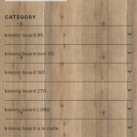
CATEGORY
kimono board 90
正絹
kimono board mini 135
縮緬
正絹
kimono board 180
手書き
人絹
正絹
kimono board 270
型染め
手書き
手書き
その他
人絹
正絹
kimono board LONG
その他、紅型、ろうけつ等
型染め
型染め
手書き
ろうけつ染め
銘仙
その他
人絹
正絹
kimono board à la carte