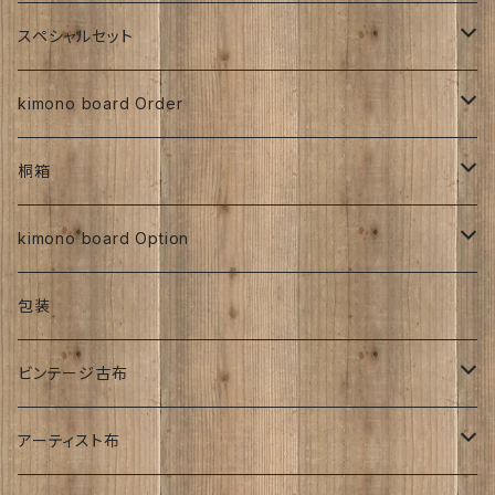
大正着物 ビンテージ品
その他、紅型、ろうけつ
その他、紅型、ろうけつ等
型染め
ち江すさん
書入り
交織
その他
人絹
正絹
スペシャルセット
京都三年坂
その他、紅型、ろうけつ等
工房チリントゥさん
伊藤瑞賢氏
大正浪漫
明治着物
交織
その他
人絹
太山寺SET ／ 珈琲と焼き菓子セット
kimono board Order
ち江すさん
紅型染め
ち江すさん
ビンテージ古布
大正着物
大正浪漫
ち江すさん
金彩加工
その他
お茶と和菓子セット
正絹
桐箱
京友禅
京友禅
ろうけつ染め
昭和初期着物
ビンテージ古布
ち江すさん
大正着物
銘仙
太山寺SELECT ／ 珈琲＆amp;焼き菓子セット
人絹
270角
kimono board Option
銘仙
金彩加工
紬
昭和中期着物
その他
オーダーサイズ
正絹
包装
大正着物｜古布
手書き染め
平成着物
人絹
ビンテージ古布
子供
アンティーク
その他
明治時代
アーティスト布
刺繍入り