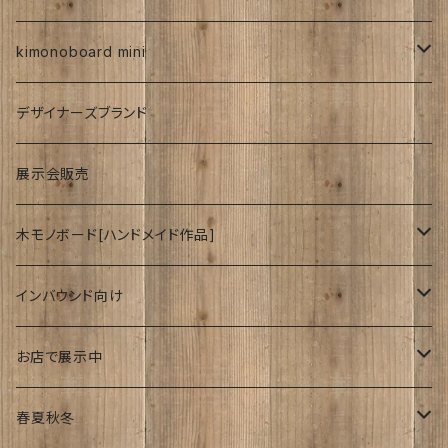
紅型
kimonoboard mini
絹
デザイナーズブランド
波
展示会販売
木モノボード[ハンドメイド作品]
ゆーかり
インバウンド向け
リース
ドッグウェアー
海外
お店で展示中
おぶじぇ
キモノ
Japanese style
リ・マテリアルさん
春夏秋冬