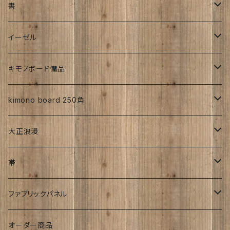
大正時代
工房チリントゥさん
書
帯
昭和初期S25年前
ち江すさん
伊藤瑞賢氏
イーゼル
お花
詩入り
沖縄：カタチキ
雑誌
27ｃｍサイズから上
キモノボード備品
CLasism
愛知:アイヒラコ
イーゼル
kimono board 250角
文字入れ
平成着物
大正浪漫
伊藤髄賢氏
ろうけつ染め
風呂敷
昭和中期の着物
アンティーク
帯
お召
ユーモア
強力磁石内臓
アンティーク
ファブリックパネル
お祝い
時計
着物柄
オーダー商品