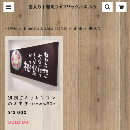
書入り | 和風ファブリックパネルのお
店｜kimono board webshop ｜
キモノボードウェブショップは
HOME
kimono board LONG
正絹
書入り
別 嬪 さ ん ♪ レ ン コ ン
の キ モ チ sizew w60cm
h27cm
¥13,000
SOLD OUT