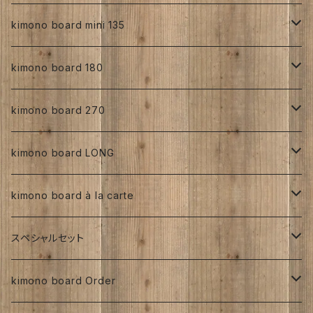
正絹
kimono board mini 135
縮緬
正絹
kimono board 180
手書き
人絹
正絹
kimono board 270
型染め
手書き
手書き
その他
人絹
正絹
kimono board LONG
その他、紅型、ろうけつ等
型染め
型染め
手書き
ろうけつ染め
銘仙
その他
人絹
正絹
kimono board à la carte
大正着物 ビンテージ品
その他、紅型、ろうけつ
その他、紅型、ろうけつ等
型染め
ち江すさん
書入り
交織
その他
人絹
正絹
スペシャルセット
京都三年坂
その他、紅型、ろうけつ等
工房チリントゥさん
伊藤瑞賢氏
大正浪漫
明治着物
交織
その他
人絹
太山寺SET ／ 珈琲と焼き菓子セット
kimono board Order
ち江すさん
紅型染め