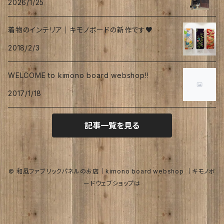
2026/1/25
波
秋
着物のインテリア｜キモノボードの新作です♥
涼
冬
2018/2/3
海
WELCOME to kimono board webshop!!
トロピカル
2017/1/18
オリーブ
記事一覧を見る
© 和風ファブリックパネルのお店｜kimono board webshop ｜キモノボ
ードウェブショップは