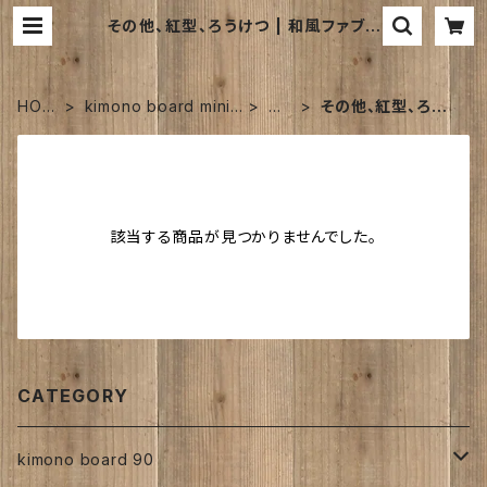
その他、紅型、ろうけつ | 和風ファブリ
ックパネルのお店｜kimono board
webshop ｜キモノボードウェブショ
ップは
HOM
kimono board mini 1
人
その他、紅型、ろうけ
E
35
絹
つ
該当する商品が見つかりませんでした。
CATEGORY
kimono board 90