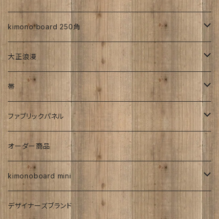
CLasism
愛知:アイヒラコ
イーゼル
kimono board 250角
文字入れ
平成着物
大正浪漫
伊藤髄賢氏
ろうけつ染め
風呂敷
昭和中期の着物
アンティーク
帯
お召
ユーモア
強力磁石内臓
アンティーク
ファブリックパネル
お祝い
時計
着物柄
オーダー商品
紅型
kimonoboard mini
絹
デザイナーズブランド