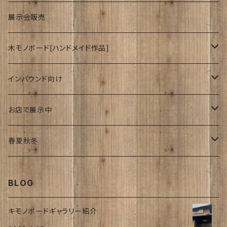
波
展示会販売
木モノボード[ハンドメイド作品]
ゆーかり
インバウンド向け
リース
ドッグウェアー
海外
お店で展示中
おぶじぇ
キモノ
Japanese style
リ・マテリアルさん
春夏秋冬
帯
join lotus coffee さん
春
BLOG
フーケ｜上着
たまゆらさん
夏
キモノボードギャラリー紹介