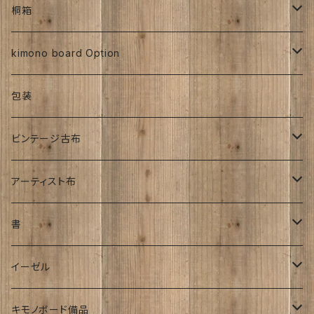
ち江すさん
ビンテージ古布
大正着物
大正浪漫
ち江すさん
金彩加工
その他
お茶と和菓子セット
正絹
桐箱
京友禅
京友禅
ろうけつ染め
昭和初期着物
ビンテージ古布
ち江すさん
大正着物
銘仙
太山寺SELECT ／ 珈琲＆amp;焼き菓子セット
人絹
270角
kimono board Option
銘仙
金彩加工
紬
昭和中期着物
その他
オーダーサイズ
正絹
包装
大正着物｜古布
手書き染め
平成着物
人絹
ビンテージ古布
子供
アンティーク
その他
明治時代
アーティスト布
刺繍入り
大正時代
工房チリントゥさん
書
帯
昭和初期S25年前
ち江すさん
伊藤瑞賢氏
イーゼル
お花
詩入り
沖縄：カタチキ
雑誌
27ｃｍサイズから上
キモノボード備品