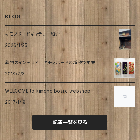
帯
join lotus coffee さん
春
BLOG
フーケ｜上着
たまゆらさん
夏
キモノボードギャラリー紹介
2026/1/25
波
秋
着物のインテリア｜キモノボードの新作です♥
涼
冬
2018/2/3
海
WELCOME to kimono board webshop!!
トロピカル
2017/1/18
オリーブ
記事一覧を見る