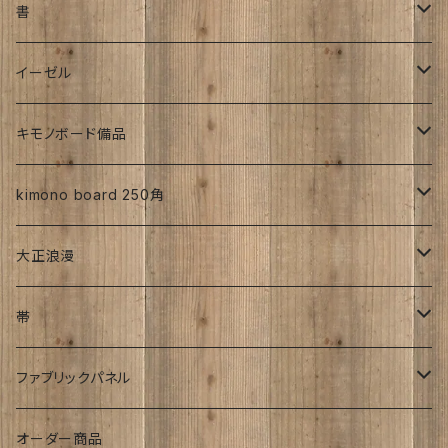
大正時代
工房チリントゥさん
書
帯
昭和初期S25年前
ち江すさん
伊藤瑞賢氏
イーゼル
お花
詩入り
沖縄：カタチキ
雑誌
27ｃｍサイズから上
キモノボード備品
CLasism
愛知:アイヒラコ
イーゼル
kimono board 250角
文字入れ
平成着物
大正浪漫
伊藤髄賢氏
ろうけつ染め
風呂敷
昭和中期の着物
アンティーク
帯
お召
ユーモア
強力磁石内臓
アンティーク
ファブリックパネル
お祝い
時計
着物柄
オーダー商品