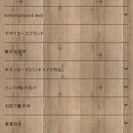
紅型
kimonoboard mini
絹
デザイナーズブランド
波
展示会販売
木モノボード[ハンドメイド作品]
ゆーかり
インバウンド向け
リース
ドッグウェアー
海外
お店で展示中
おぶじぇ
キモノ
Japanese style
リ・マテリアルさん
春夏秋冬