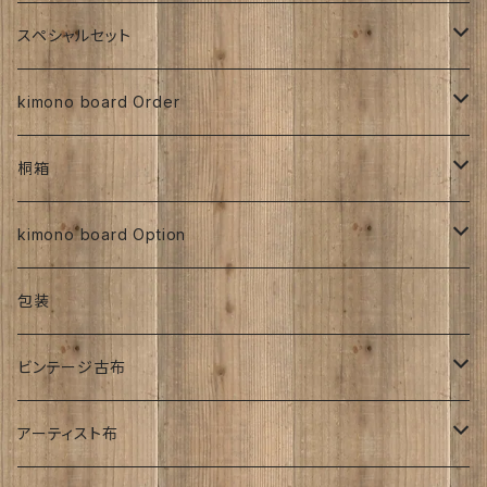
大正着物 ビンテージ品
その他、紅型、ろうけつ
その他、紅型、ろうけつ等
型染め
ち江すさん
書入り
交織
その他
人絹
正絹
スペシャルセット
京都三年坂
その他、紅型、ろうけつ等
工房チリントゥさん
伊藤瑞賢氏
大正浪漫
明治着物
交織
その他
人絹
太山寺SET ／ 珈琲と焼き菓子セット
kimono board Order
ち江すさん
紅型染め
ち江すさん
ビンテージ古布
大正着物
大正浪漫
ち江すさん
金彩加工
その他
お茶と和菓子セット
正絹
桐箱
京友禅
京友禅
ろうけつ染め
昭和初期着物
ビンテージ古布
ち江すさん
大正着物
銘仙
太山寺SELECT ／ 珈琲＆amp;焼き菓子セット
人絹
270角
kimono board Option
銘仙
金彩加工
紬
昭和中期着物
その他
オーダーサイズ
正絹
包装
大正着物｜古布
手書き染め
平成着物
人絹
ビンテージ古布
子供
アンティーク
その他
明治時代
アーティスト布
刺繍入り