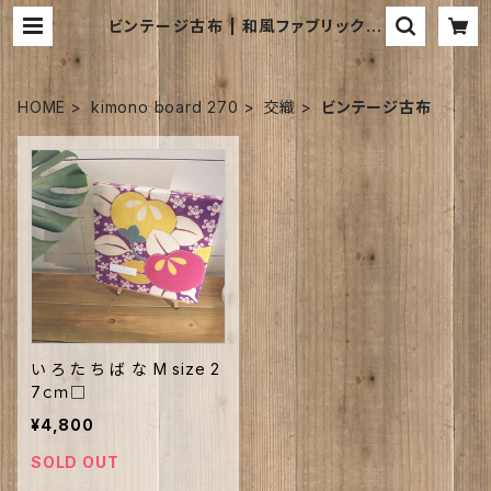
ビンテージ古布 | 和風ファブリックパ
ネルのお店｜kimono board web
shop ｜キモノボードウェブショップ
は
HOME
kimono board 270
交織
ビンテージ古布
い ろ た ち ば な M size 2
7ｃｍ□
¥4,800
SOLD OUT