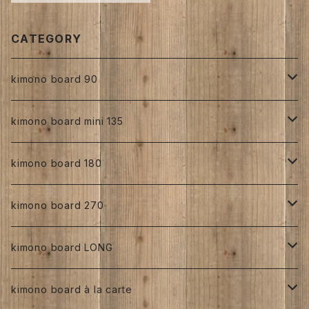
CATEGORY
kimono board 90
正絹
kimono board mini 135
縮緬
正絹
kimono board 180
手書き
人絹
正絹
kimono board 270
型染め
手書き
手書き
その他
人絹
正絹
kimono board LONG
その他、紅型、ろうけつ等
型染め
型染め
手書き
ろうけつ染め
銘仙
その他
人絹
正絹
kimono board à la carte