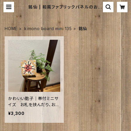
銘仙 | 和風ファブリックパネルのお店
｜kimono board webshop ｜キ
モノボードウェブショップは
HOME
kimono board mini 135
銘仙
かわいい胞子｜帯付ミニサ
イズ お札を挟んだり、お守
りにも♥
¥3,300