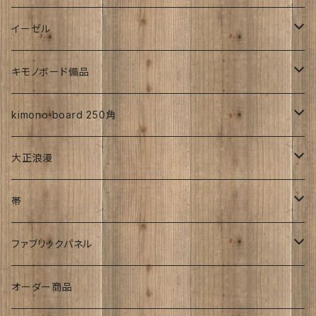
帯
昭和初期S25年前
ち江すさん
伊藤瑞賢氏
イーゼル
お花
詩入り
沖縄：カタチキ
雑誌
27ｃｍサイズから上
キモノボード備品
CLasism
愛知:アイヒラコ
イーゼル
kimono board 250角
文字入れ
平成着物
大正浪漫
伊藤髄賢氏
ろうけつ染め
風呂敷
昭和中期の着物
アンティーク
帯
お召
ユーモア
強力磁石内臓
アンティーク
ファブリックパネル
お祝い
時計
着物柄
オーダー商品