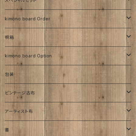
スペシャルセット
京都三年坂
その他、紅型、ろうけつ等
工房チリントゥさん
伊藤瑞賢氏
大正浪漫
明治着物
交織
その他
人絹
太山寺SET ／ 珈琲と焼き菓子セット
kimono board Order
ち江すさん
紅型染め
ち江すさん
ビンテージ古布
大正着物
大正浪漫
ち江すさん
金彩加工
その他
お茶と和菓子セット
正絹
桐箱
京友禅
京友禅
ろうけつ染め
昭和初期着物
ビンテージ古布
ち江すさん
大正着物
銘仙
太山寺SELECT ／ 珈琲＆amp;焼き菓子セット
人絹
270角
kimono board Option
銘仙
金彩加工
紬
昭和中期着物
その他
オーダーサイズ
正絹
包装
大正着物｜古布
手書き染め
平成着物
人絹
ビンテージ古布
子供
アンティーク
その他
明治時代
アーティスト布
刺繍入り
大正時代
工房チリントゥさん
書