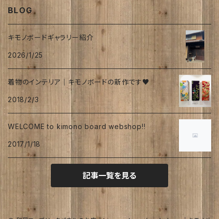
BLOG
フーケ｜上着
たまゆらさん
夏
キモノボードギャラリー紹介
2026/1/25
波
秋
着物のインテリア｜キモノボードの新作です♥
涼
冬
2018/2/3
海
WELCOME to kimono board webshop!!
トロピカル
2017/1/18
オリーブ
記事一覧を見る