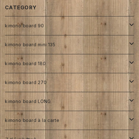
CATEGORY
kimono board 90
正絹
kimono board mini 135
縮緬
正絹
kimono board 180
手書き
人絹
正絹
kimono board 270
型染め
手書き
手書き
その他
人絹
正絹
kimono board LONG
その他、紅型、ろうけつ等
型染め
型染め
手書き
ろうけつ染め
銘仙
その他
人絹
正絹
kimono board à la carte
大正着物 ビンテージ品
その他、紅型、ろうけつ
その他、紅型、ろうけつ等
型染め
ち江すさん
書入り
交織
その他
人絹
正絹