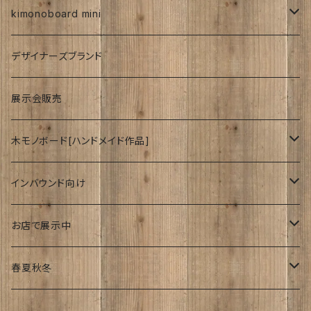
紅型
kimonoboard mini
絹
デザイナーズブランド
波
展示会販売
木モノボード[ハンドメイド作品]
ゆーかり
インバウンド向け
リース
ドッグウェアー
海外
お店で展示中
おぶじぇ
キモノ
Japanese style
リ・マテリアルさん
春夏秋冬
帯
join lotus coffee さん
春