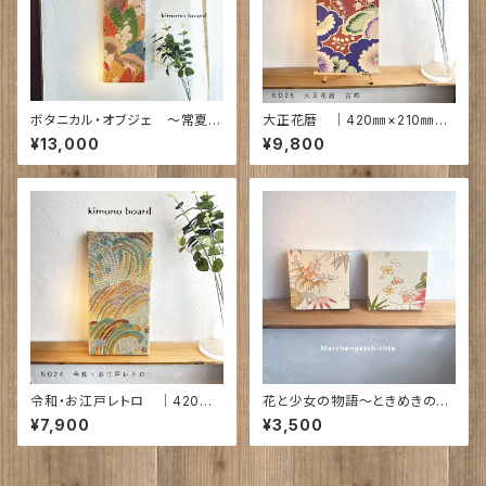
ボタニカル・オブジェ ～常夏の
大正花暦 ｜420㎜×210㎜×2
葉衣｜750㎜×210㎜×19㎜ N
2㎜ 古布
¥13,000
¥9,800
O13
令和・お江戸レトロ ｜420㎜×
花と少女の物語～ときめきの小
210㎜×28㎜ 帯 No24
花束｜150㎜角ア)26㎜ 古布 N
¥7,900
¥3,500
O42 43