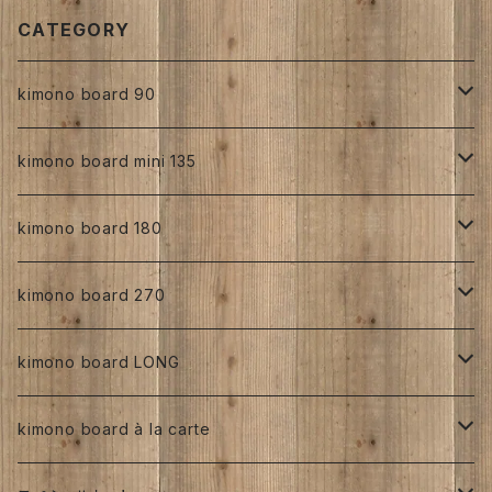
CATEGORY
kimono board 90
正絹
kimono board mini 135
縮緬
正絹
kimono board 180
手書き
人絹
正絹
kimono board 270
型染め
手書き
手書き
その他
人絹
正絹
kimono board LONG
その他、紅型、ろうけつ等
型染め
型染め
手書き
ろうけつ染め
銘仙
その他
人絹
正絹
kimono board à la carte
大正着物 ビンテージ品
その他、紅型、ろうけつ
その他、紅型、ろうけつ等
型染め
ち江すさん
書入り