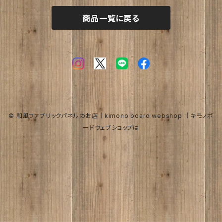
join lotus coffee さん
春
商品一覧に戻る
フーケ｜上着
たまゆらさん
夏
波
秋
涼
冬
海
© 和風ファブリックパネルのお店｜kimono board webshop ｜キモノボ
ードウェブショップは
トロピカル
オリーブ