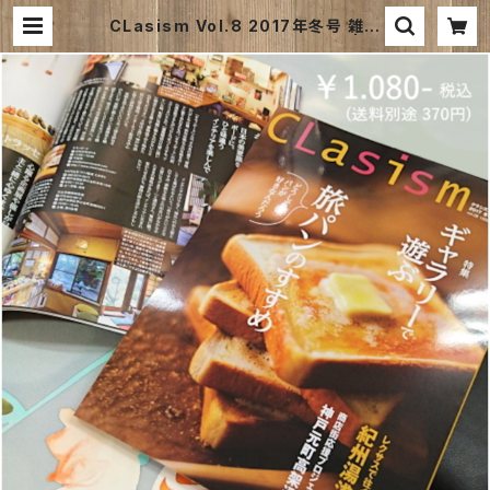
CLasism Vol.8 2017年冬号 雑誌
– 2017/11/15発売｜クラシズム | 和
風ファブリックパネルのお店｜kimo
no board webshop ｜キモノボー
ドウェブショップは