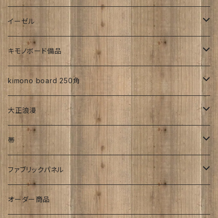
帯
昭和初期S25年前
ち江すさん
伊藤瑞賢氏
イーゼル
お花
詩入り
沖縄：カタチキ
雑誌
27ｃｍサイズから上
キモノボード備品
CLasism
愛知:アイヒラコ
イーゼル
kimono board 250角
文字入れ
平成着物
大正浪漫
伊藤髄賢氏
ろうけつ染め
風呂敷
昭和中期の着物
アンティーク
帯
お召
ユーモア
強力磁石内臓
アンティーク
ファブリックパネル
お祝い
時計
着物柄
オーダー商品