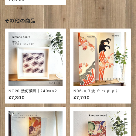
シズム
その他の商品
NO20 幾何夢景｜240㎜×240
N06-A,B 波 立 つ ま ま に ｜
㎜×22㎜ 枠付
令和北斎 710㎜×210㎜×27
¥7,300
¥7,700
㎜