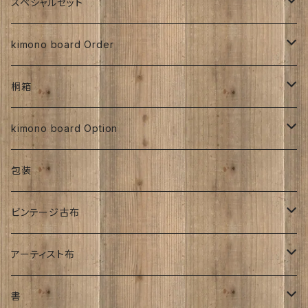
交織
その他
人絹
正絹
スペシャルセット
京都三年坂
その他、紅型、ろうけつ等
工房チリントゥさん
伊藤瑞賢氏
大正浪漫
明治着物
交織
その他
人絹
太山寺SET ／ 珈琲と焼き菓子セット
kimono board Order
ち江すさん
紅型染め
ち江すさん
ビンテージ古布
大正着物
大正浪漫
ち江すさん
金彩加工
その他
お茶と和菓子セット
正絹
桐箱
京友禅
京友禅
ろうけつ染め
昭和初期着物
ビンテージ古布
ち江すさん
大正着物
銘仙
太山寺SELECT ／ 珈琲＆amp;焼き菓子セット
人絹
270角
kimono board Option
銘仙
金彩加工
紬
昭和中期着物
その他
オーダーサイズ
正絹
包装
大正着物｜古布
手書き染め
平成着物
人絹
ビンテージ古布
子供
アンティーク
その他
明治時代
アーティスト布
刺繍入り
大正時代
工房チリントゥさん
書