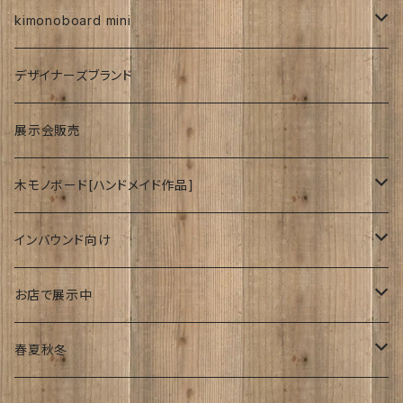
紅型
kimonoboard mini
絹
デザイナーズブランド
波
展示会販売
木モノボード[ハンドメイド作品]
ゆーかり
インバウンド向け
リース
ドッグウェアー
海外
お店で展示中
おぶじぇ
キモノ
Japanese style
リ・マテリアルさん
春夏秋冬
帯