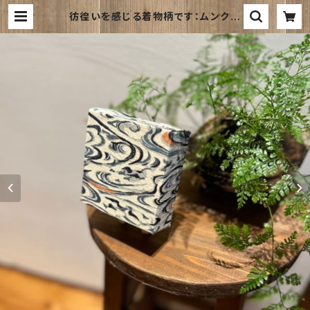
彷徨いを感じる着物柄です：ムンクの
叫びの背景ににてるような似てないよ
うな・・・ | 和風ファブリックパネルの
お店｜kimono board webshop
｜キモノボードウェブショップは