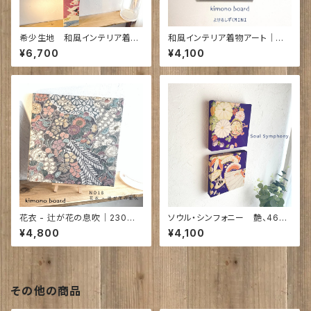
希少生地 和風インテリア着物
和風インテリア着物アート｜寄
アート｜めでたづくし ｜720×9
せ る し ず くMINI｜240㎜×24
¥6,700
¥4,100
5×18㎜
0㎜×25㎜｜
花衣 - 辻が花の息吹｜230㎜×
ソウル・シンフォニー 艶、46
230㎜ ア）17㎜
舞 古布 ｜150㎜角ア)26㎜ N
¥4,800
¥4,100
O45,NO46
その他の商品