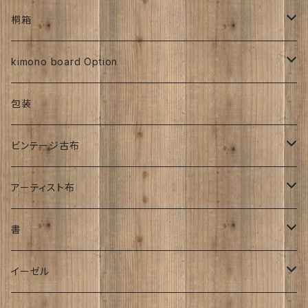
ち江すさん
紅型染め
ち江すさん
ビンテージ古布
大正着物
大正浪漫
ち江すさん
金彩加工
その他
お茶と和菓子セット
正絹
桐箱
京友禅
京友禅
ろうけつ染め
昭和初期着物
ビンテージ古布
ち江すさん
大正着物
銘仙
太山寺SELECT ／ 珈琲＆amp;焼き菓子セット
人絹
270角
kimono board Option
銘仙
金彩加工
紬
昭和中期着物
その他
オーダーサイズ
正絹
包装
大正着物｜古布
手書き染め
平成着物
人絹
ビンテージ古布
子供
アンティーク
その他
明治時代
アーティスト布
刺繍入り
大正時代
工房チリントゥさん
書
帯
昭和初期S25年前
ち江すさん
伊藤瑞賢氏
イーゼル