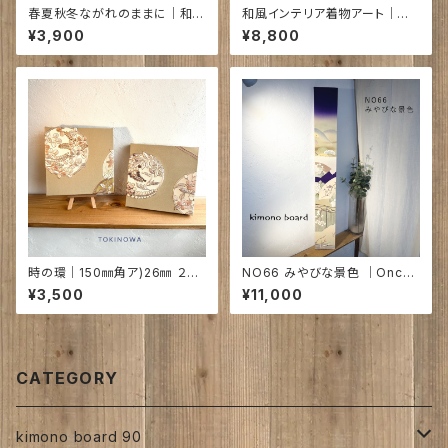
春夏秋冬ながれのままに｜和の
和風インテリア着物アート｜和
装いファブリックパネル
彩（わさい）720×95×18㎜
¥3,900
¥8,800
時の環｜150㎜角ア)26㎜ ２枚
NO66 みやびな景色 ｜Once
セット NO38 39
upon a time in Japan... 古
¥3,500
¥11,000
布
CATEGORY
kimono board 90