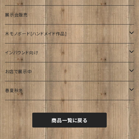
波
展示会販売
木モノボード[ハンドメイド作品]
ゆーかり
インバウンド向け
リース
ドッグウェアー
海外
お店で展示中
おぶじぇ
キモノ
Japanese style
リ・マテリアルさん
春夏秋冬
帯
join lotus coffee さん
春
商品一覧に戻る
フーケ｜上着
たまゆらさん
夏