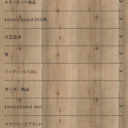
お花
詩入り
沖縄：カタチキ
雑誌
27ｃｍサイズから上
キモノボード備品
CLasism
愛知:アイヒラコ
イーゼル
kimono board 250角
文字入れ
平成着物
大正浪漫
伊藤髄賢氏
ろうけつ染め
風呂敷
昭和中期の着物
アンティーク
帯
お召
ユーモア
強力磁石内臓
アンティーク
ファブリックパネル
お祝い
時計
着物柄
オーダー商品
紅型
kimonoboard mini
絹
デザイナーズブランド