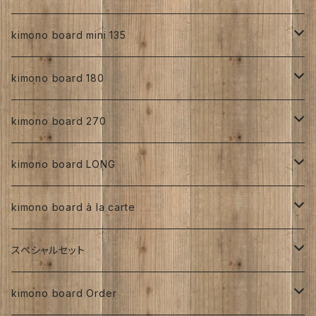
正絹
kimono board mini 135
縮緬
正絹
kimono board 180
手書き
人絹
正絹
kimono board 270
型染め
手書き
手書き
その他
人絹
正絹
kimono board LONG
その他、紅型、ろうけつ等
型染め
型染め
手書き
ろうけつ染め
銘仙
その他
人絹
正絹
kimono board à la carte
大正着物 ビンテージ品
その他、紅型、ろうけつ
その他、紅型、ろうけつ等
型染め
ち江すさん
書入り
交織
その他
人絹
正絹
スペシャルセット
京都三年坂
その他、紅型、ろうけつ等
工房チリントゥさん
伊藤瑞賢氏
大正浪漫
明治着物
交織
その他
人絹
太山寺SET ／ 珈琲と焼き菓子セット
kimono board Order