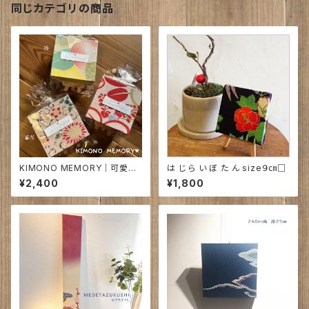
同じカテゴリの商品
KIMONO MEMORY｜可愛い
は じ ら い ぼ た ん size９㎝□
インテリア メモを挟んだり、お
¥2,400
¥1,800
守りにも♥