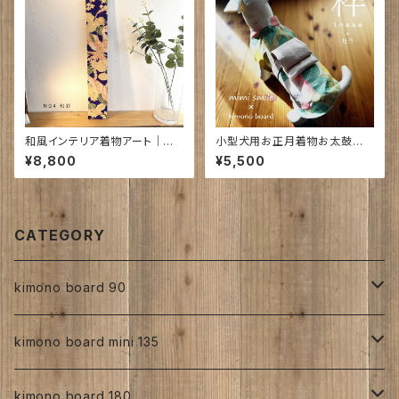
和風インテリア着物アート｜和
小型犬用お正月着物お太鼓帯
彩（わさい）720×95×18㎜
付｜粋[ inase×牡丹]
¥8,800
¥5,500
CATEGORY
kimono board 90
正絹
kimono board mini 135
縮緬
正絹
kimono board 180