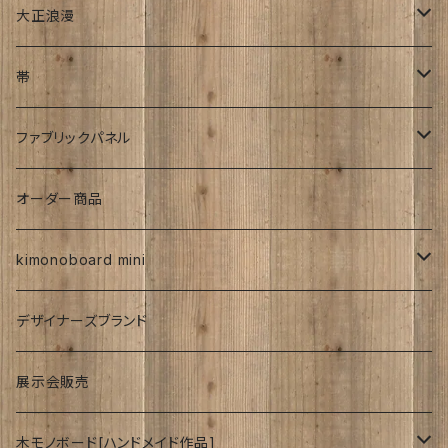
文字入れ
平成着物
大正浪漫
伊藤髄賢氏
ろうけつ染め
風呂敷
昭和中期の着物
アンティーク
帯
お召
ユーモア
強力磁石内臓
アンティーク
ファブリックパネル
お祝い
時計
着物柄
オーダー商品
紅型
kimonoboard mini
絹
デザイナーズブランド
波
展示会販売
木モノボード[ハンドメイド作品]