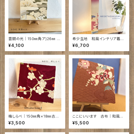
雲間の光｜150㎜角ア)26㎜ 古
希少生地 和風インテリア着物
布 NO40
アート｜めでたづくし ｜720×9
¥4,100
¥6,700
5×18㎜
梅しらべ｜150㎜角×18㎜古布
ここにいいます 古布｜和風イ
NO31
ンテリア size 21cm×21㎝D
¥3,500
¥5,500
３㎝ NO56