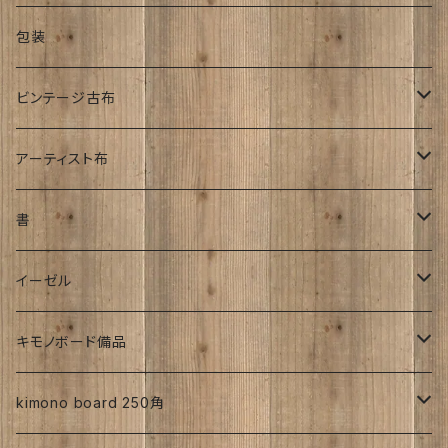
銘仙
金彩加工
紬
昭和中期着物
その他
オーダーサイズ
正絹
包装
大正着物｜古布
手書き染め
平成着物
人絹
ビンテージ古布
子供
アンティーク
その他
明治時代
アーティスト布
刺繍入り
大正時代
工房チリントゥさん
書
帯
昭和初期S25年前
ち江すさん
伊藤瑞賢氏
イーゼル
お花
詩入り
沖縄：カタチキ
雑誌
27ｃｍサイズから上
キモノボード備品
CLasism
愛知:アイヒラコ
イーゼル
kimono board 250角