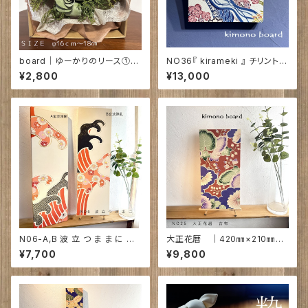
board｜ゆーかりのリース①｜
NO36『 kirameki 』 チリントゥ
φ16㎝～φ18㎝
工房 ｜230㎜×230㎜×30㎜
¥2,800
¥13,000
戸谷真子氏の絵 ～紅型染～
N06-A,B 波 立 つ ま ま に ｜
大正花暦 ｜420㎜×210㎜×2
令和北斎 710㎜×210㎜×27
2㎜ 古布
¥7,700
¥9,800
㎜