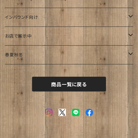
ゆーかり
インバウンド向け
リース
ドッグウェアー
海外
お店で展示中
おぶじぇ
キモノ
Japanese style
リ・マテリアルさん
春夏秋冬
帯
join lotus coffee さん
春
商品一覧に戻る
フーケ｜上着
たまゆらさん
夏
波
秋
涼
冬