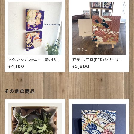
ソウル・シンフォニー 艶、46
花浮世：花車(RED)シリーズ｜
舞 古布 ｜150㎜角ア)26㎜ N
小さな身にキモノボード150角
¥4,100
¥3,800
O45,NO46
です
その他の商品