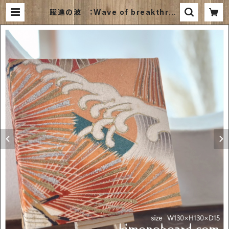
躍進の波 ：Wave of breakthrou
gh～ | 和風ファブリックパネルのお
店｜kimono board webshop ｜
キモノボードウェブショップは