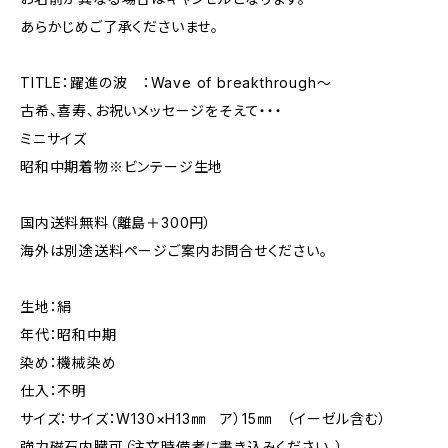
あらかじめご了承くださいませ。
TITLE：躍進の波 ：Wave of breakthrough～
古希、喜寿、お祝いメッセージをそえて・・・
ミニサイズ
昭和中期着物※ビンテージ生地
国内送料無料（離島＋300円）
海外は別途送料ページご案内お問合せください。
生地：絹
年代：昭和中期
染め：機械染め
仕入：不明
サイズ：サイズ：W130×H13㎜ ア）15㎜ （イーゼル含む）
強力磁石内臓可（注文時備考に書き込みください。）