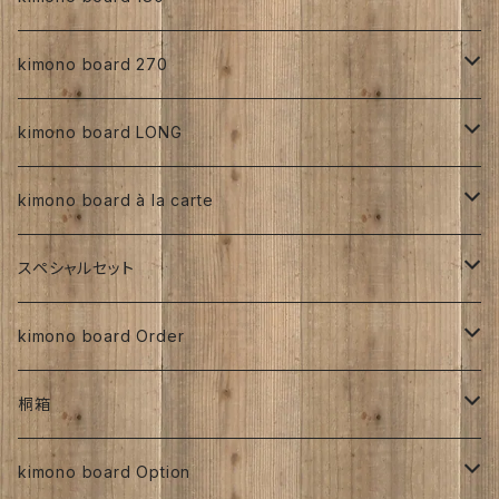
手書き
人絹
正絹
kimono board 270
型染め
手書き
手書き
その他
人絹
正絹
kimono board LONG
その他、紅型、ろうけつ等
型染め
型染め
手書き
ろうけつ染め
銘仙
その他
人絹
正絹
kimono board à la carte
大正着物 ビンテージ品
その他、紅型、ろうけつ
その他、紅型、ろうけつ等
型染め
ち江すさん
書入り
交織
その他
人絹
正絹
スペシャルセット
京都三年坂
その他、紅型、ろうけつ等
工房チリントゥさん
伊藤瑞賢氏
大正浪漫
明治着物
交織
その他
人絹
太山寺SET ／ 珈琲と焼き菓子セット
kimono board Order
ち江すさん
紅型染め
ち江すさん
ビンテージ古布
大正着物
大正浪漫
ち江すさん
金彩加工
その他
お茶と和菓子セット
正絹
桐箱
京友禅
京友禅
ろうけつ染め
昭和初期着物
ビンテージ古布
ち江すさん
大正着物
銘仙
太山寺SELECT ／ 珈琲＆amp;焼き菓子セット
人絹
270角
kimono board Option