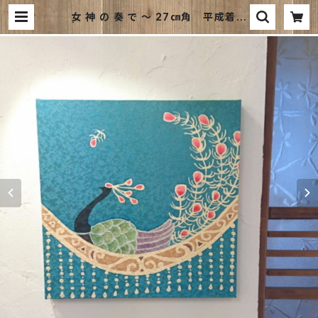
女 神 の 奏 で ～ 27㎝角 平成着物
| 和風ファブリックパネルのお店｜ki
mono board webshop ｜キモノ
ボードウェブショップは