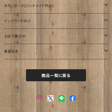
木モノボード[ハンドメイド作品]
ゆーかり
インバウンド向け
リース
ドッグウェアー
海外
お店で展示中
おぶじぇ
キモノ
Japanese style
リ・マテリアルさん
春夏秋冬
帯
join lotus coffee さん
春
商品一覧に戻る
フーケ｜上着
たまゆらさん
夏
波
秋
涼