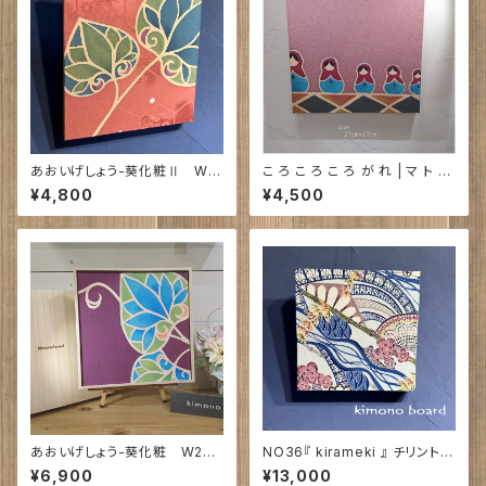
あおいげしょう-葵化粧Ⅱ W2
こ ろ こ ろ こ ろ が れ | マ ト リ
7cm×27㎝
ョ ー シ カ 人 形
¥4,800
¥4,500
あおいげしょう-葵化粧 W27c
NO36『 kirameki 』 チリントゥ
m×27㎝
工房 ｜230㎜×230㎜×30㎜
¥6,900
¥13,000
戸谷真子氏の絵 ～紅型染～