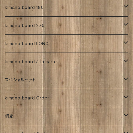
縮緬
正絹
kimono board 180
手書き
人絹
正絹
kimono board 270
型染め
手書き
手書き
その他
人絹
正絹
kimono board LONG
その他、紅型、ろうけつ等
型染め
型染め
手書き
ろうけつ染め
銘仙
その他
人絹
正絹
kimono board à la carte
大正着物 ビンテージ品
その他、紅型、ろうけつ
その他、紅型、ろうけつ等
型染め
ち江すさん
書入り
交織
その他
人絹
正絹
スペシャルセット
京都三年坂
その他、紅型、ろうけつ等
工房チリントゥさん
伊藤瑞賢氏
大正浪漫
明治着物
交織
その他
人絹
太山寺SET ／ 珈琲と焼き菓子セット
kimono board Order
ち江すさん
紅型染め
ち江すさん
ビンテージ古布
大正着物
大正浪漫
ち江すさん
金彩加工
その他
お茶と和菓子セット
正絹
桐箱
京友禅
京友禅
ろうけつ染め
昭和初期着物
ビンテージ古布
ち江すさん
大正着物