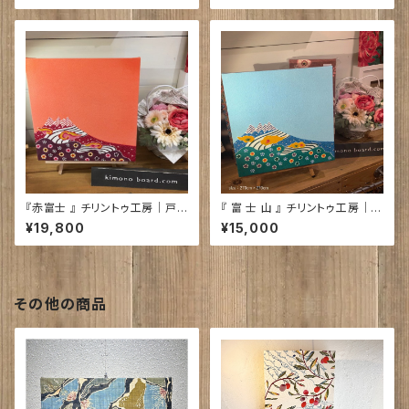
『赤富士 』 チリントゥ工房｜戸
『 富 士 山 』 チリントゥ工房｜戸
谷真子氏の絵 ～紅型染～
谷真子氏の絵 ～紅型染～
¥19,800
¥15,000
その他の商品