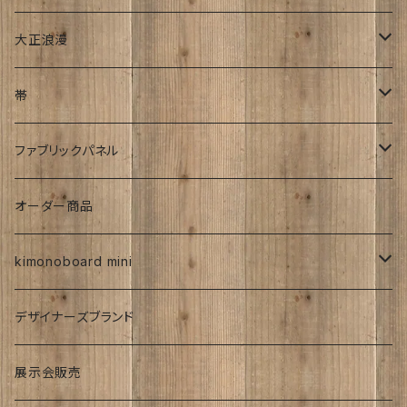
文字入れ
平成着物
大正浪漫
伊藤髄賢氏
ろうけつ染め
風呂敷
昭和中期の着物
アンティーク
帯
お召
ユーモア
強力磁石内臓
アンティーク
ファブリックパネル
お祝い
時計
着物柄
オーダー商品
紅型
kimonoboard mini
絹
デザイナーズブランド
波
展示会販売