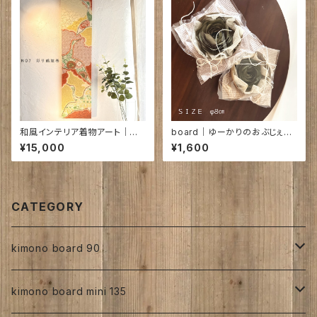
和風インテリア着物アート｜彩
board｜ゆーかりのおぶじぇ④
り鶴絵巻 850×210×20㎜
｜φ8㎝
¥15,000
¥1,600
CATEGORY
kimono board 90
正絹
kimono board mini 135