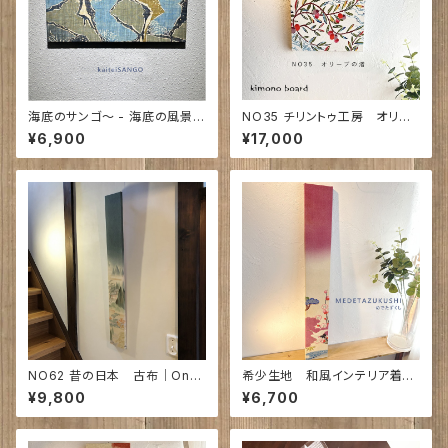
海底のサンゴ〜 - 海底の風景
NO35 チリントゥ工房 オリー
- ｜カ タ チ キ W37cm H20
ブの渚 360㎜×250㎜×28㎜
¥6,900
¥17,000
cm NO58
NO62 昔の日本 古布｜Onc
希少生地 和風インテリア着物
e upon a time in Japan...
アート｜めでたづくし ｜720×9
¥9,800
¥6,700
5×18㎜