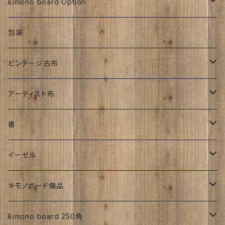
銘仙
太山寺SELECT ／ 珈琲＆amp;焼き菓子セット
人絹
270角
kimono board Option
銘仙
金彩加工
紬
昭和中期着物
その他
オーダーサイズ
正絹
包装
大正着物｜古布
手書き染め
平成着物
人絹
ビンテージ古布
子供
アンティーク
その他
明治時代
アーティスト布
刺繍入り
大正時代
工房チリントゥさん
書
帯
昭和初期S25年前
ち江すさん
伊藤瑞賢氏
イーゼル
お花
詩入り
沖縄：カタチキ
雑誌
27ｃｍサイズから上
キモノボード備品
CLasism
愛知:アイヒラコ
イーゼル
kimono board 250角