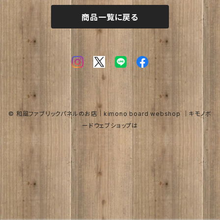
商品一覧に戻る
フーケ｜上着
たまゆらさん
夏
波
秋
涼
冬
海
© 和風ファブリックパネルのお店｜kimono board webshop ｜キモノボ
ードウェブショップは
トロピカル
オリーブ