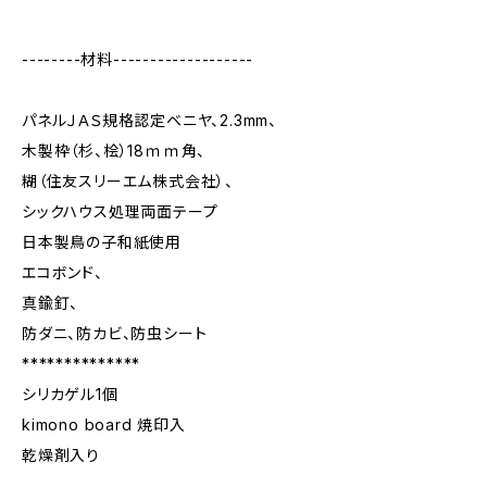
--------材料-------------------
パネルＪＡＳ規格認定ベニヤ、2.3mm、
木製枠（杉、桧）18ｍｍ角、
糊（住友スリーエム株式会社）、
シックハウス処理両面テープ
日本製鳥の子和紙使用
エコボンド、
真鍮釘、
防ダニ、防カビ、防虫シート
**************
シリカゲル1個
kimono board 焼印入
乾燥剤入り