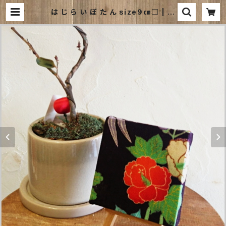
は じ ら い ぼ た ん size９㎝□ | 和
風ファブリックパネルのお店｜kimo
no board webshop ｜キモノボー
ドウェブショップは