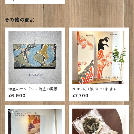
その他の商品
海底のサンゴ〜 - 海底の風景
N06-A,B 波 立 つ ま ま に ｜
- ｜カ タ チ キ W37cm H20
令和北斎 710㎜×210㎜×27
¥6,900
¥7,700
cm NO58
㎜