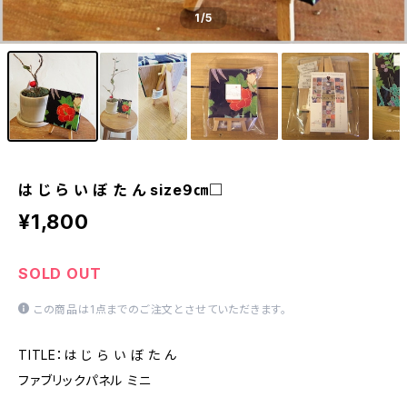
1
/5
は じ ら い ぼ た ん size９㎝□
¥1,800
SOLD OUT
この商品は1点までのご注文とさせていただきます。
TITLE：は じ ら い ぼ た ん
ファブリックパネル ミニ