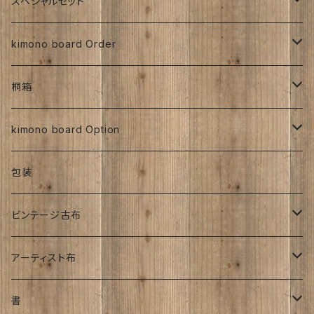
交織
その他
人絹
正絹
スペシャルセット
京都三年坂
その他、紅型、ろうけつ等
工房チリントゥさん
伊藤瑞賢氏
大正浪漫
明治着物
交織
その他
人絹
太山寺SET ／ 珈琲と焼き菓子セット
kimono board Order
ち江すさん
紅型染め
ち江すさん
ビンテージ古布
大正着物
大正浪漫
ち江すさん
金彩加工
その他
お茶と和菓子セット
正絹
桐箱
京友禅
京友禅
ろうけつ染め
昭和初期着物
ビンテージ古布
ち江すさん
大正着物
銘仙
太山寺SELECT ／ 珈琲＆amp;焼き菓子セット
人絹
270角
kimono board Option
銘仙
金彩加工
紬
昭和中期着物
その他
オーダーサイズ
正絹
包装
大正着物｜古布
手書き染め
平成着物
人絹
ビンテージ古布
子供
アンティーク
その他
明治時代
アーティスト布
刺繍入り
大正時代
工房チリントゥさん
書