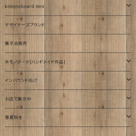
紅型
kimonoboard mini
絹
デザイナーズブランド
波
展示会販売
木モノボード[ハンドメイド作品]
ゆーかり
インバウンド向け
リース
ドッグウェアー
海外
お店で展示中
おぶじぇ
キモノ
Japanese style
リ・マテリアルさん
春夏秋冬
帯
join lotus coffee さん
春