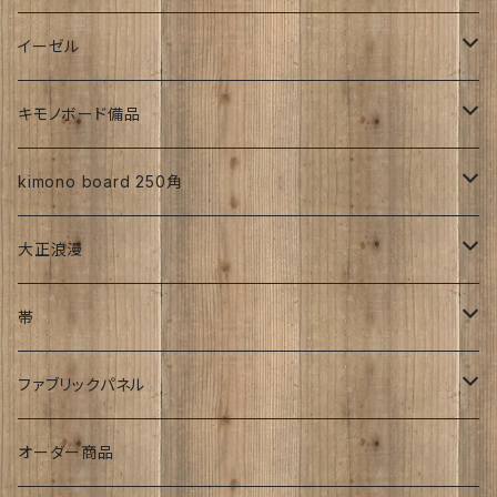
帯
昭和初期S25年前
ち江すさん
伊藤瑞賢氏
イーゼル
お花
詩入り
沖縄：カタチキ
雑誌
27ｃｍサイズから上
キモノボード備品
CLasism
愛知:アイヒラコ
イーゼル
kimono board 250角
文字入れ
平成着物
大正浪漫
伊藤髄賢氏
ろうけつ染め
風呂敷
昭和中期の着物
アンティーク
帯
お召
ユーモア
強力磁石内臓
アンティーク
ファブリックパネル
お祝い
時計
着物柄
オーダー商品