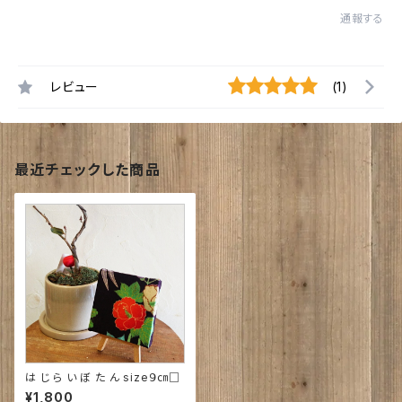
通報する
レビュー
(1)
最近チェックした商品
は じ ら い ぼ た ん size９㎝□
¥1,800