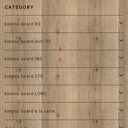
CATEGORY
kimono board 90
正絹
kimono board mini 135
縮緬
正絹
kimono board 180
手書き
人絹
正絹
kimono board 270
型染め
手書き
手書き
その他
人絹
正絹
kimono board LONG
その他、紅型、ろうけつ等
型染め
型染め
手書き
ろうけつ染め
銘仙
その他
人絹
正絹
kimono board à la carte
大正着物 ビンテージ品
その他、紅型、ろうけつ
その他、紅型、ろうけつ等
型染め
ち江すさん
書入り