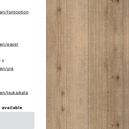
in/fontoption
ain/easel
↓↓
ain/ura
in/tsukaikata
 available