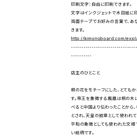
印刷文字：自由に印刷できます。
文字はインクジェットで木目紙に印
両面テープでお好みの言葉で、あ
きます。
http://kimonoboard.com/expla
-------------------------------
----------
店主のひとこと
桐の花をモチーフにした、とても
す。帝王を象徴する鳳凰は桐の木
べると中国より伝わったことから
とされ、天皇の紋章として使われて
平和の象徴としても使われた文様
い絵柄です。