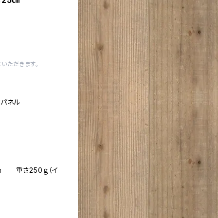
m×25㎝
いただきます。
クパネル
5㎜ 重さ250ｇ（イ