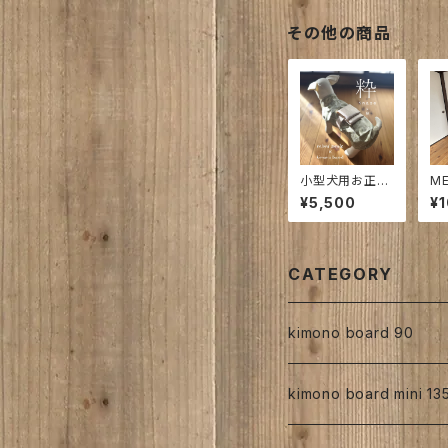
その他の商品
小型犬用お正月
ME
着物お太鼓帯付
E
¥5,500
¥
｜粋[ inase×
～
緑]
ら
い
着
プ
CATEGORY
kimono board 90
正絹
kimono board mini 13