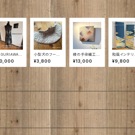
GURIAWAS
小型犬のフーケ
綾の手染織工房
和風インテリ
｜めぐりあわせ
｜mimi smile
シリーズ｜ひより
着物アート｜
10,000
¥3,800
¥13,000
¥9,800
 大切な人か
小型犬3号
の彩り｜和風イ
せ る し ず く
受け継いだ想
用 わんこの着
ンテリア・着物生
50㎜×210㎜
を、未来へ・・・
物に合わせてね
地のキモノボー
1㎜｜
物仕立てのエ
ド
ロンワンピ
5