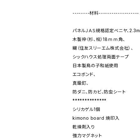
--------材料-------------------
パネルＪＡＳ規格認定ベニヤ、2.3m
木製枠（杉、桧）18ｍｍ角、
糊（住友スリーエム株式会社）、
シックハウス処理両面テープ
日本製鳥の子和紙使用
エコボンド、
真鍮釘、
防ダニ、防カビ、防虫シート
**************
シリカゲル1個
kimono board 焼印入
乾燥剤入り
強力マグネット