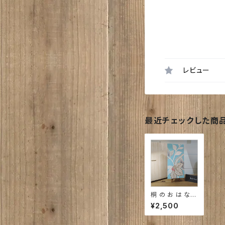
レビュー
最近チェックした商
桐 の お は な
size 12cm×25
¥2,500
㎝