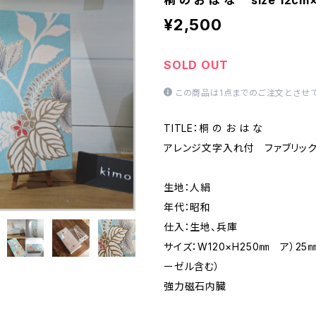
桐 の お は な size 12c
¥2,500
SOLD OUT
この商品は1点までのご注文とさせて
TITLE：桐 の お は な
アレンジ文字入れ付 ファブリッ
生地：人絹
年代：昭和
仕入：生地、兵庫
サイズ：W120×H250㎜ ア）2
ーゼル含む）
強力磁石内臓