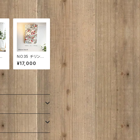
ア
NO35 チリント
寄
ゥ工房 オリー
¥17,000
｜6
ブの渚 360㎜
×2
×250㎜×28㎜