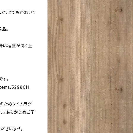
が、とてもかわいく
逸品。
意味は程度が高く上
。
です。
items/5298611
のためタイムラグ
す。あらかじめご了
ださいませ。