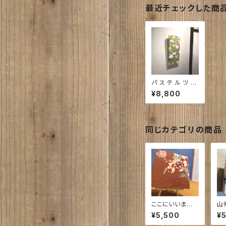
最近チェックした商
パ ス テ ル ツ バ
キ
¥8,800
同じカテゴリの商品
ここにいいま
山
す 古布｜和風
イ
¥5,500
¥
インテリア siz
い 