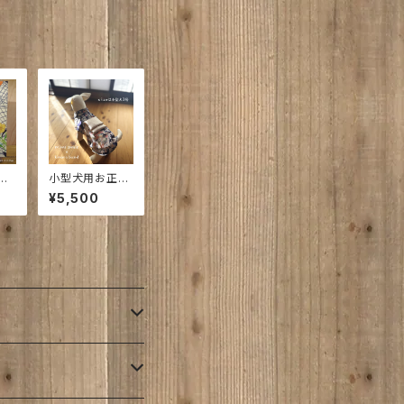
ンテリア・着物生
地のキモノボー
ド
 と
小型犬用お正月
 ち
着物お太鼓帯付
¥5,500
正
｜粋 inase 花
ち
す