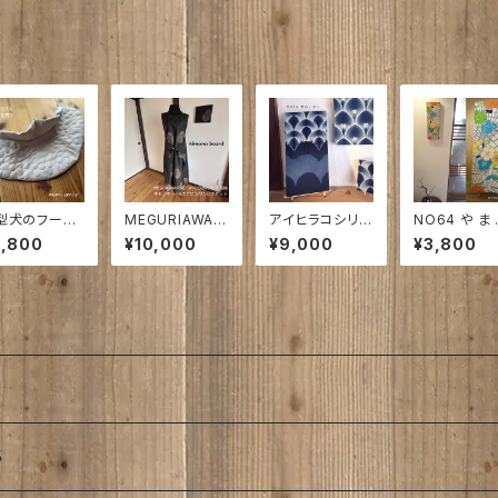
㎝×21㎝×3.
パネル
㎝
型犬のフーケ
MEGURIAWAS
アイヒラコシリー
NO64 や ま
imi smile
E｜めぐりあわせ
ズ｜蒼のいの
な で し こ し
3,800
¥10,000
¥9,000
¥3,800
型犬3号
～ 大切な人か
り 420㎜×210
へ ん げ | 大
 わんこの着
ら受け継いだ想
㎜×26㎜
着物の希少な
に合わせてね
いを、未来へ・・・
めんの古布で
着物仕立てのエ
プロンワンピ
5