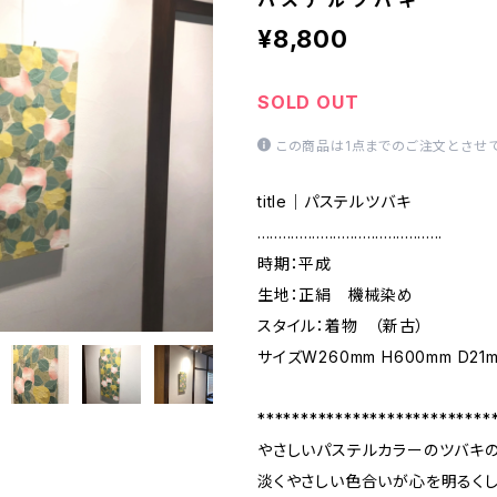
パ ス テ ル ツ バ キ
¥8,800
SOLD OUT
この商品は1点までのご注文とさせて
title｜パステルツバキ
............................................
時期：平成
生地：正絹 機械染め
スタイル：着物 （新古）
サイズW260mm H600mm D21
***************************
やさしいパステルカラーのツバキの
淡くやさしい色合いが心を明るくし