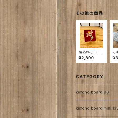
e 21cm×21㎝D
37
３㎝ NO56
5
その他の商品
情熱の花｜ミニ
小
サイズ
｜m
¥2,800
¥
小
用
物
CATEGORY
kimono board 90
正絹
kimono board mini 13