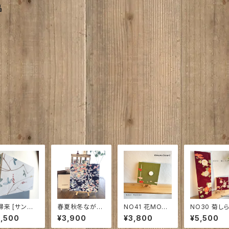
品
帰来 [サンキラ
春夏秋冬ながれ
NO41 花MODE
NO30 菊し
] の実 ｜ 想
のままに｜和の
｜150㎜角ア)26
｜420㎜×13
5,500
¥3,900
¥3,800
¥5,500
・・・ Size約
装いファブリック
㎜ 古布
㎜×18㎜ 古