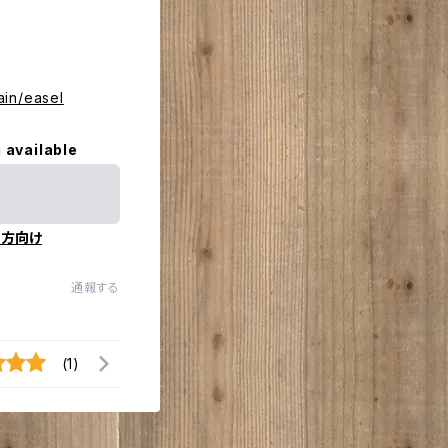
ain/easel
 available
の方向け
通報する
(1)