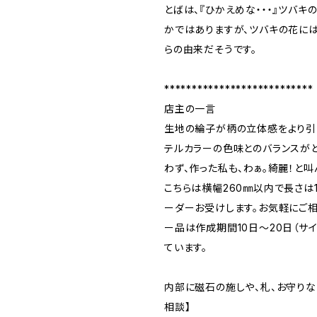
とばは、『ひかえめな・・・』ツバ
かではありますが、ツバキの花に
らの由来だそうです。
***************************
店主の一言
生地の綸子が柄の立体感をより引
テルカラーの色味とのバランスがと
わず、作った私も、わぁ。綺麗！と叫
こちらは横幅260㎜以内で長さは
ーダーお受けします。お気軽にご相
ー品は作成期間10日～20日（サ
ています。
内部に磁石の施しや、札、お守りな
相談】