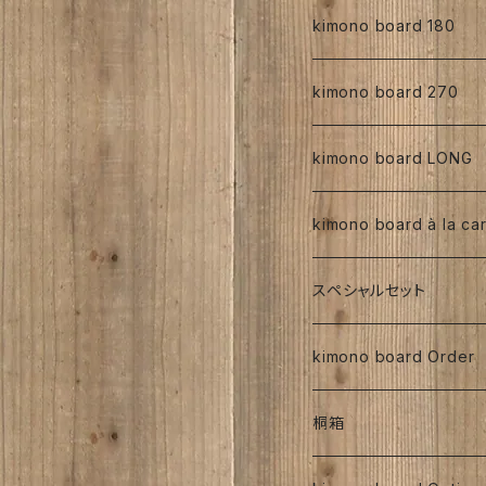
縮緬
正絹
kimono board 180
手書き
人絹
正絹
kimono board 270
型染め
手書き
手書き
その他
人絹
正絹
kimono board LONG
その他、紅型、ろうけつ等
型染め
型染め
手書き
ろうけつ染め
銘仙
その他
人絹
正絹
kimono board à la ca
大正着物 ビンテージ品
その他、紅型、ろうけつ
その他、紅型、ろうけつ等
型染め
ち江すさん
書入り
交織
その他
人絹
正絹
スペシャルセット
京都三年坂
その他、紅型、ろうけつ等
工房チリントゥさん
伊藤瑞賢氏
大正浪漫
明治着物
交織
その他
人絹
太山寺SET ／ 珈琲と
kimono board Order
ち江すさん
紅型染め
ち江すさん
ビンテージ古布
大正着物
大正浪漫
ち江すさん
金彩加工
その他
お茶と和菓子セット
正絹
桐箱
京友禅
京友禅
ろうけつ染め
昭和初期着物
ビンテージ古布
ち江すさん
大正着物