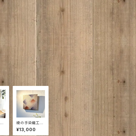
らべ
綾の手染織工房
0
シリーズ｜ひより
¥13,000
布
の彩り｜和風イ