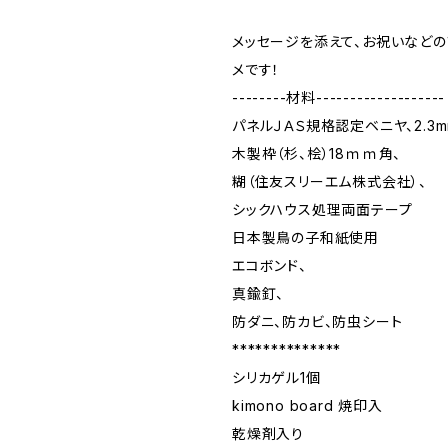
メッセージを添えて、お祝いなどの
メです！
--------材料-------------------
パネルＪＡＳ規格認定ベニヤ、2.3m
木製枠（杉、桧）18ｍｍ角、
糊（住友スリーエム株式会社）、
シックハウス処理両面テープ
日本製鳥の子和紙使用
エコボンド、
真鍮釘、
防ダニ、防カビ、防虫シート
**************
シリカゲル1個
kimono board 焼印入
乾燥剤入り