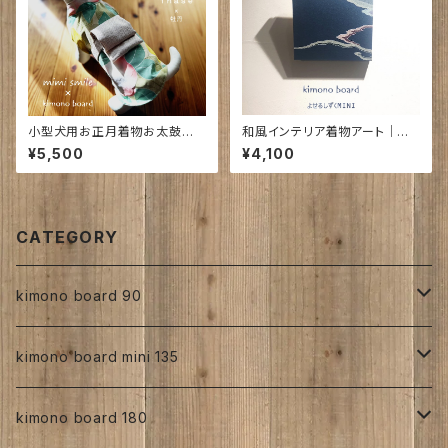
小型犬用お正月着物お太鼓帯
和風インテリア着物アート｜寄
付｜粋[ inase×牡丹]
せ る し ず くMINI｜240㎜×24
¥5,500
¥4,100
0㎜×25㎜｜
CATEGORY
kimono board 90
正絹
kimono board mini 135
縮緬
正絹
kimono board 180