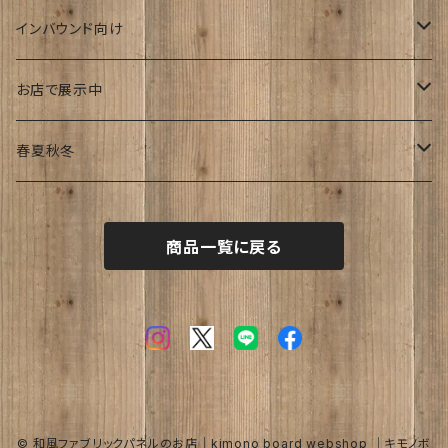
ゆーかり
インバウンド向け
リース
ドッグウェアー
海外
お店で展示中
おぶじぇ
キモノ
Japanese style
リ・マテリアルさん
春夏秋冬
帯
join lotus coffee さん
春
商品一覧に戻る
フーケ｜上着
たまゆらさん
夏
波
秋
涼
冬
海
© 和風ファブリックパネルのお店｜kimono board webshop ｜キモノボ