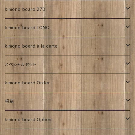
手書き
人絹
正絹
kimono board 270
型染め
手書き
手書き
その他
人絹
正絹
kimono board LONG
その他、紅型、ろうけつ等
型染め
型染め
手書き
ろうけつ染め
銘仙
その他
人絹
正絹
kimono board à la carte
大正着物 ビンテージ品
その他、紅型、ろうけつ
その他、紅型、ろうけつ等
型染め
ち江すさん
書入り
交織
その他
人絹
正絹
スペシャルセット
京都三年坂
その他、紅型、ろうけつ等
工房チリントゥさん
伊藤瑞賢氏
大正浪漫
明治着物
交織
その他
人絹
太山寺SET ／ 珈琲と焼き菓子セット
kimono board Order
ち江すさん
紅型染め
ち江すさん
ビンテージ古布
大正着物
大正浪漫
ち江すさん
金彩加工
その他
お茶と和菓子セット
正絹
桐箱
京友禅
京友禅
ろうけつ染め
昭和初期着物
ビンテージ古布
ち江すさん
大正着物
銘仙
太山寺SELECT ／ 珈琲＆amp;焼き菓子セット
人絹
270角
kimono board Option
銘仙
金彩加工
紬
昭和中期着物