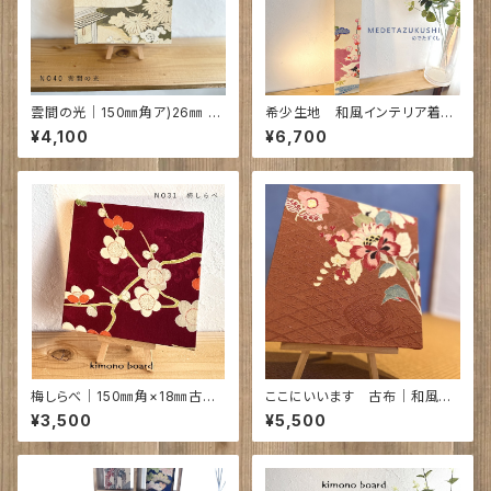
雲間の光｜150㎜角ア)26㎜ 古
希少生地 和風インテリア着物
布 NO40
アート｜めでたづくし ｜720×9
¥4,100
¥6,700
5×18㎜
梅しらべ｜150㎜角×18㎜古布
ここにいいます 古布｜和風イ
NO31
ンテリア size 21cm×21㎝D
¥3,500
¥5,500
３㎝ NO56