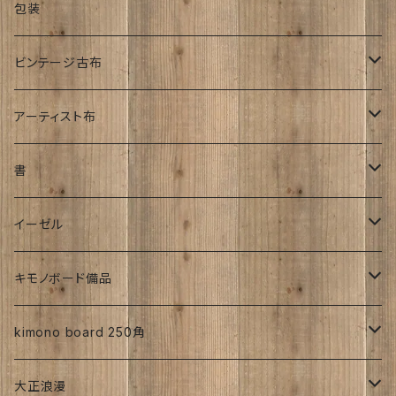
その他
オーダーサイズ
正絹
包装
大正着物｜古布
手書き染め
平成着物
人絹
ビンテージ古布
子供
アンティーク
その他
明治時代
アーティスト布
刺繍入り
大正時代
工房チリントゥさん
書
帯
昭和初期S25年前
ち江すさん
伊藤瑞賢氏
イーゼル
お花
詩入り
沖縄：カタチキ
雑誌
27ｃｍサイズから上
キモノボード備品
CLasism
愛知:アイヒラコ
イーゼル
kimono board 250角
文字入れ
平成着物
大正浪漫