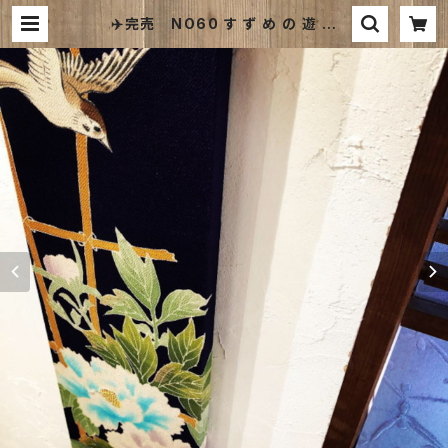
✈️完売 NO60 す ず め の 遊 び
場 発送は11月 【古 布｜大正～昭和
初期】 | 和風ファブリックパネルのお
店｜kimono board webshop ｜
キモノボードウェブショップは