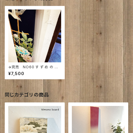
✈️完売 NO60 す ず め の 遊
び 場 発送は11月 【古 布｜大
¥7,500
正～昭和初期】
同じカテゴリの商品