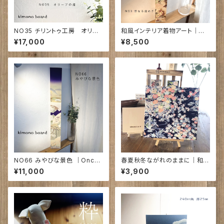
NO35 チリントゥ工房 オリー
和風インテリア着物アート｜雅
ブの渚 360㎜×250㎜×28㎜
なる煌めき 720×95×18㎜
¥17,000
¥8,500
NO66 みやびな景色 ｜Once
春夏秋冬ながれのままに｜和の
upon a time in Japan... 古
装いファブリックパネル
¥11,000
¥3,900
布