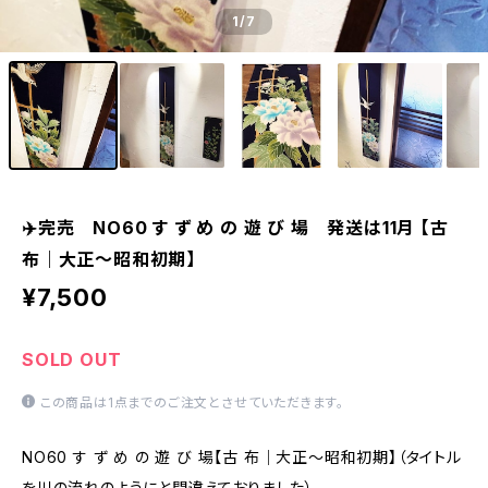
1
/7
✈️完売 NO60 す ず め の 遊 び 場 発送は11月 【古
布｜大正～昭和初期】
¥7,500
SOLD OUT
この商品は1点までのご注文とさせていただきます。
NO60 す ず め の 遊 び 場【古 布｜大正～昭和初期】（タイトル
を川の流れのようにと間違えておりました）