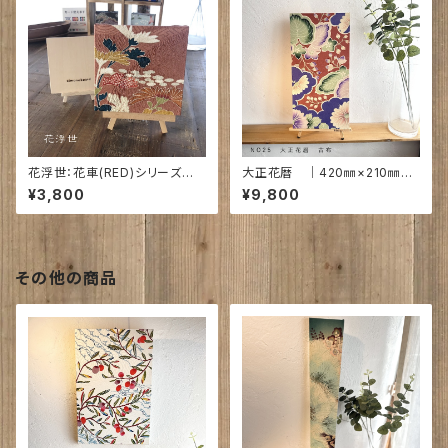
花浮世：花車(RED)シリーズ｜
大正花暦 ｜420㎜×210㎜×2
小さな身にキモノボード150角
2㎜ 古布
¥3,800
¥9,800
です
その他の商品