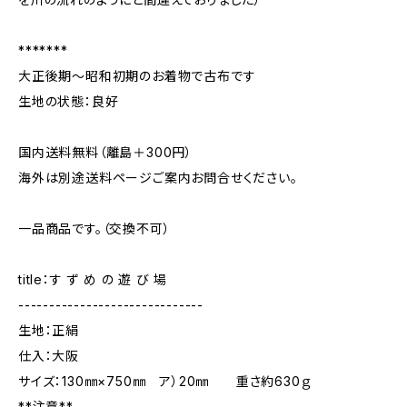
*******
大正後期～昭和初期のお着物で古布です
生地の状態：良好
国内送料無料（離島＋300円）
海外は別途送料ページご案内お問合せください。
一品商品です。（交換不可）
title：す ず め の 遊 び 場
------------------------------
生地：正絹
仕入：大阪
サイズ：130㎜×750㎜ ア）20㎜ 重さ約630ｇ
**注意**