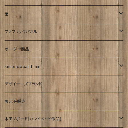
伊藤髄賢氏
ろうけつ染め
風呂敷
昭和中期の着物
アンティーク
帯
お召
ユーモア
強力磁石内臓
アンティーク
ファブリックパネル
お祝い
時計
着物柄
オーダー商品
紅型
kimonoboard mini
絹
デザイナーズブランド
波
展示会販売
木モノボード[ハンドメイド作品]