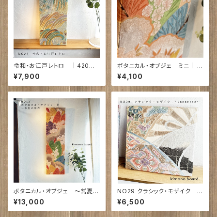
令和・お江戸レトロ ｜420㎜×
ボタニカル・オブジェ ミニ｜ 2
210㎜×28㎜ 帯 No24
00㎜×200㎜×18㎜ 帯 NO6
¥7,900
¥4,100
5
ボタニカル・オブジェ ～常夏の
NO29 クラシック・モザイク｜2
葉衣｜750㎜×210㎜×19㎜ N
30㎜×230㎜×23㎜ 帯
¥13,000
¥6,500
O13