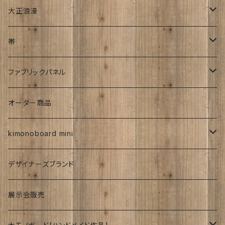
文字入れ
平成着物
大正浪漫
伊藤髄賢氏
ろうけつ染め
風呂敷
昭和中期の着物
アンティーク
帯
お召
ユーモア
強力磁石内臓
アンティーク
ファブリックパネル
お祝い
時計
着物柄
オーダー商品
紅型
kimonoboard mini
絹
デザイナーズブランド
波
展示会販売