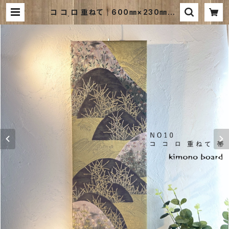
コ コ ロ 重ねて｜600㎜×230㎜×2
0㎜ | 和風ファブリックパネルのお店
｜kimono board webshop ｜キ
モノボードウェブショップは