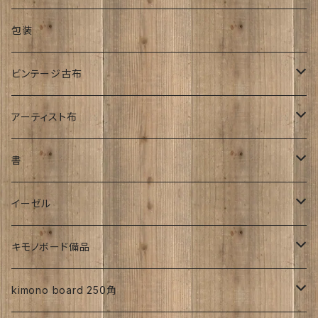
銘仙
金彩加工
紬
昭和中期着物
その他
オーダーサイズ
正絹
包装
大正着物｜古布
手書き染め
平成着物
人絹
ビンテージ古布
子供
アンティーク
その他
明治時代
アーティスト布
刺繍入り
大正時代
工房チリントゥさん
書
帯
昭和初期S25年前
ち江すさん
伊藤瑞賢氏
イーゼル
お花
詩入り
沖縄：カタチキ
雑誌
27ｃｍサイズから上
キモノボード備品
CLasism
愛知:アイヒラコ
イーゼル
kimono board 250角