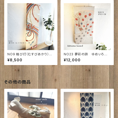
NO9 結び灯（むすびあかり）｜
NO23 夢彩の詩 ゆめいろのう
700㎜×210㎜×20㎜
た ｜420㎜×210㎜×22㎜
¥8,500
¥12,000
帯 ｜宮崎ブーゲンビリア空港
展示作品※注意事項参照
その他の商品