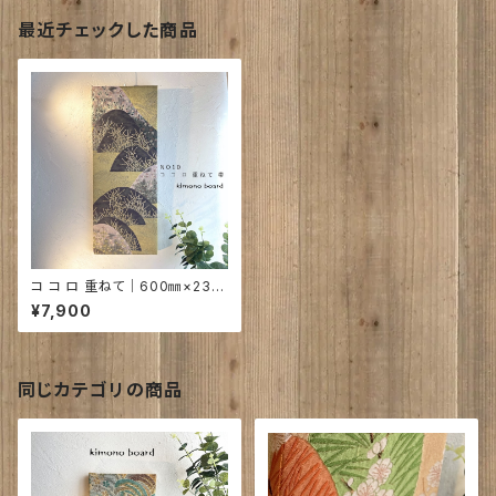
最近チェックした商品
コ コ ロ 重ねて｜600㎜×230
㎜×20㎜
¥7,900
同じカテゴリの商品