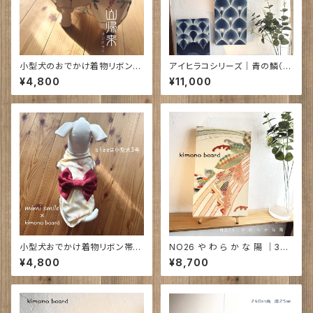
小型犬のおでかけ着物リボン帯
アイヒラコシリーズ｜青の鱗（う
付 | 山帰来の実[サンキライノミ]
ろこ）710㎜×220㎜×26㎜
¥4,800
¥11,000
小型犬おでかけ着物リボン帯付
NO26 や わ ら か な 陽 ｜370
｜ あわいろ｜（フーケは別売り）
㎜×230㎜×35㎜
¥4,800
¥8,700