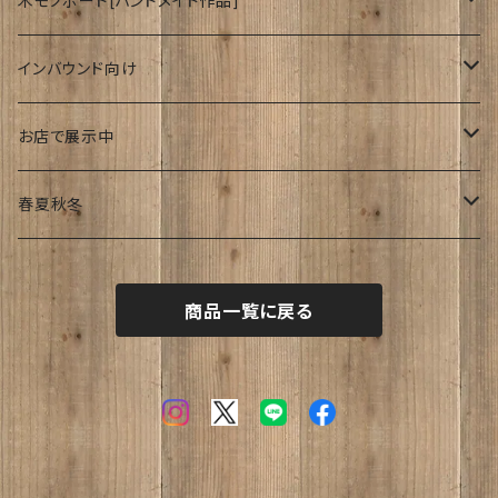
木モノボード[ハンドメイド作品]
ゆーかり
インバウンド向け
リース
ドッグウェアー
海外
お店で展示中
おぶじぇ
キモノ
Japanese style
リ・マテリアルさん
春夏秋冬
帯
join lotus coffee さん
春
商品一覧に戻る
フーケ｜上着
たまゆらさん
夏
波
秋
涼
冬