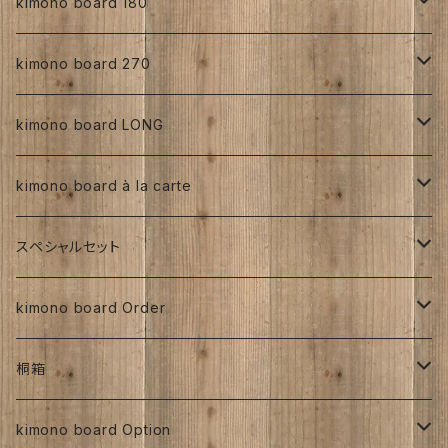
正絹
kimono board 180
手書き
人絹
正絹
kimono board 270
型染め
手書き
手書き
その他
人絹
正絹
kimono board LONG
その他、紅型、ろうけつ等
型染め
型染め
手書き
ろうけつ染め
銘仙
その他
人絹
正絹
kimono board à la carte
大正着物 ビンテージ品
その他、紅型、ろうけつ
その他、紅型、ろうけつ等
型染め
ち江すさん
書入り
交織
その他
人絹
正絹
スペシャルセット
京都三年坂
その他、紅型、ろうけつ等
工房チリントゥさん
伊藤瑞賢氏
大正浪漫
明治着物
交織
その他
人絹
太山寺SET ／ 珈琲と焼き菓子セット
kimono board Order
ち江すさん
紅型染め
ち江すさん
ビンテージ古布
大正着物
大正浪漫
ち江すさん
金彩加工
その他
お茶と和菓子セット
正絹
桐箱
京友禅
京友禅
ろうけつ染め
昭和初期着物
ビンテージ古布
ち江すさん
大正着物
銘仙
太山寺SELECT ／ 珈琲＆amp;焼き菓子セット
人絹
270角
kimono board Option