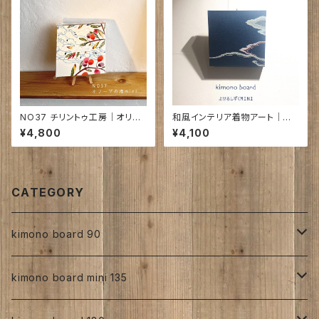
NO37 チリントゥ工房｜オリー
和風インテリア着物アート｜寄
ブの渚mini 150㎜角ア)26㎜
せ る し ず くMINI｜240㎜×24
¥4,800
¥4,100
0㎜×25㎜｜
CATEGORY
kimono board 90
正絹
kimono board mini 135
縮緬