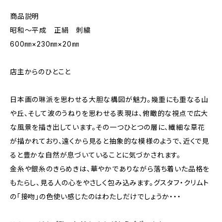
商品説明
昭和～平成 正絹 刺繍
600㎜×230㎜×20㎜
店主からのひとこと
日本画の琳派を思わせる大胆な構図が魅力。幾重にも重なる山
や丘、そして波のうねりを思わせる表現は、俯瞰的な視点で広大
な風景を描き出しています。その一つひとつの層に、繊細な草花
が描かれており、遠くから見ると抽象的な模様のようで、近くで見
ると豊かな自然が息づいていることに気づかされます。
金糸や銀糸のきらめきは、華やかでありながら落ち着いた品格を
もたらし、見る人の心をやさしく包み込みます。グスタフ・クリムト
の「接吻」の色使い感じたのはわたしだけでしょうか・・・